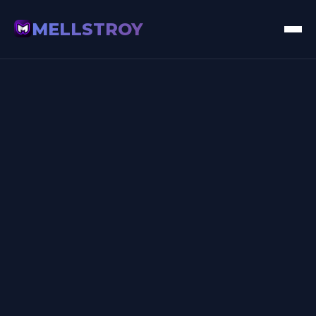
MELLSTROY